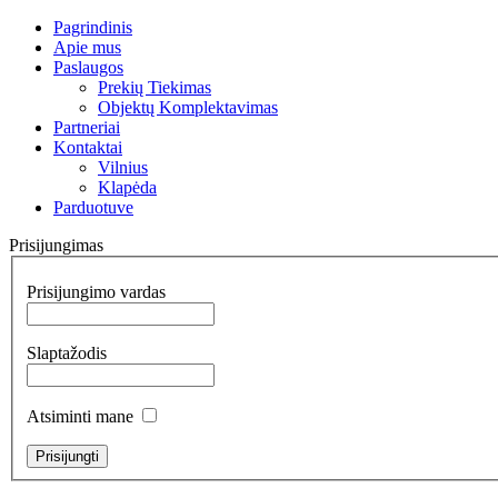
Pagrindinis
Apie mus
Paslaugos
Prekių Tiekimas
Objektų Komplektavimas
Partneriai
Kontaktai
Vilnius
Klapėda
Parduotuve
Prisijungimas
Prisijungimo vardas
Slaptažodis
Atsiminti mane