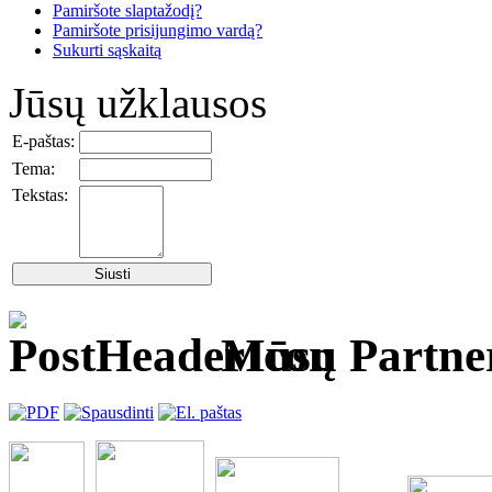
Pamiršote slaptažodį?
Pamiršote prisijungimo vardą?
Sukurti sąskaitą
Jūsų užklausos
E-paštas:
Tema:
Tekstas:
Mūsų Partner