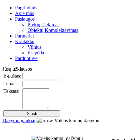
Pagrindinis
Apie mus
Paslaugos
Prekių Tiekimas
Objektų Komplektavimas
Partneriai
Kontaktai
Vilnius
Klapėda
Parduotuve
Jūsų užklausos
E-paštas:
Tema:
Tekstas:
Dažymo įrankiai
Volelis kampų dažymui