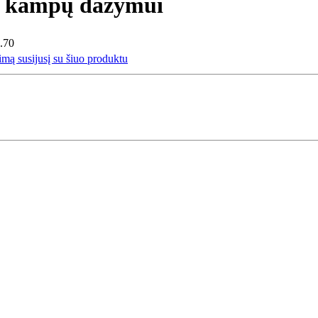
is kampų dažymui
.70
mą susijusį su šiuo produktu