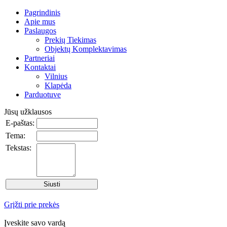
Pagrindinis
Apie mus
Paslaugos
Prekių Tiekimas
Objektų Komplektavimas
Partneriai
Kontaktai
Vilnius
Klapėda
Parduotuve
Jūsų užklausos
E-paštas:
Tema:
Tekstas:
Grįžti prie prekės
Įveskite savo vardą